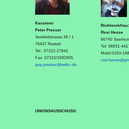
Kassierer
Richterobfrau
Peter Presser
Rosi Hesse
Seefeldstrasse 38 / 1
66740 Saarloui
76437 Rastatt
Tel: 06831-44
Tel.: 07222-27842
Mobil:0163-14
Fax: 07222/1592905
rosi-hesse@gm
gup.presser@web>
.de
UNIONSAUSSCHUSS: