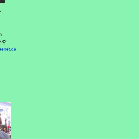
r
m
882
enet.de