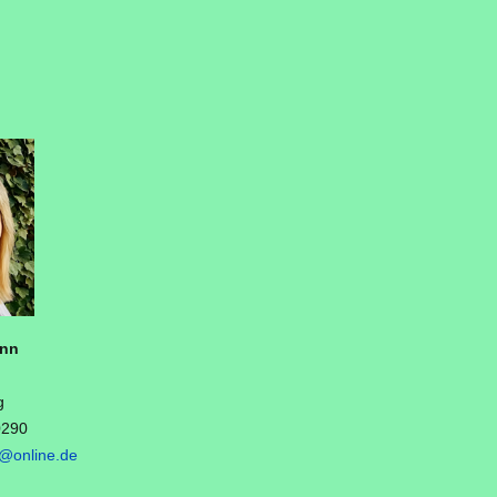
ann
g
0290
@online.de