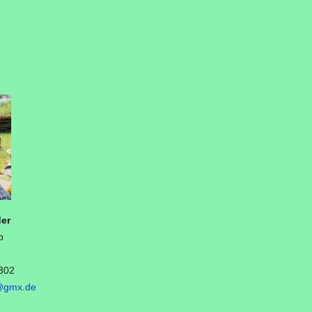
der
b
302
i@gmx.de