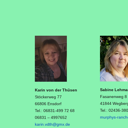
Sabine Lehm
Karin von der Thüsen
Fasanenweg 8
Stöckerweg 77
41844 Wegber
66806 Ensdorf
Tel.: 02436-38
Tel.: 06831-499 72 68
murphys-ranch
06831 – 4997652
karin.vdth@gmx.de