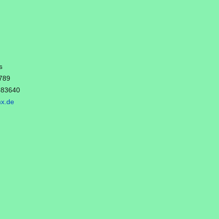
:
s
1789
883640
x.de