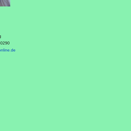
g
380290
nline.de