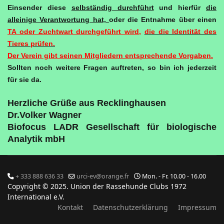
Einsender diese
selbständig durchführt
und hierfür
die
alleinige Verantwortung hat,
oder die Entnahme über einen
TA oder Zuchtwart durchgeführt wird,
die die Identität des
Tieres prüfen.
Der Verein gibt seinen Mitgliedern entsprechende Vorgaben.
Sollten noch weitere Fragen auftreten, so bin ich jederzeit
für sie da.
Herzliche Grüße aus Recklinghausen
Dr.Volker Wagner
Biofocus LADR Gesellschaft für biologische
Analytik mbH
+ 333 888 636 33
urci-ev@orange.fr
Mon. - Fr. 10.00 - 16.00
Copyright © 2025. Union der Rassehunde Clubs 1972
International e.V.
Kontakt
Datenschutzerklärung
Impressum